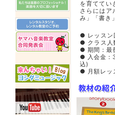
を育ててい
さらにはア
み」「書き
● レッスン
● クラス人
● 期間：最
● 入会金：3
込)
● 月額レッ